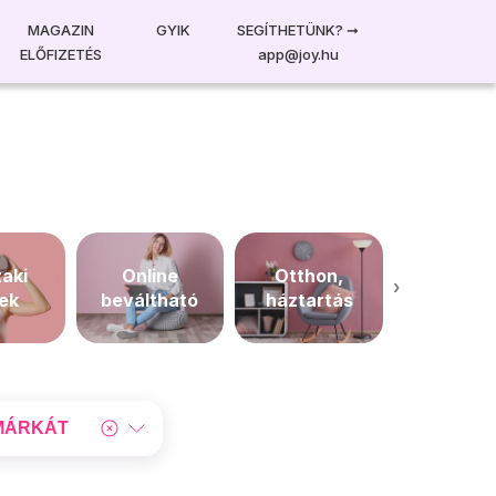
MAGAZIN
GYIK
SEGÍTHETÜNK?
➞
ELŐFIZETÉS
app@joy.hu
aki
Online
Otthon,
›
Szépségáp
kek
beváltható
háztartás