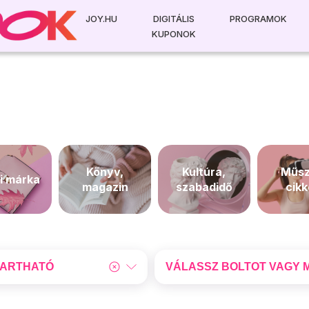
JOY.HU
DIGITÁLIS
PROGRAMOK
KUPONOK
KEDVENC KUPONJAIM
ADATAIM
KIJELENTKEZÉS
Könyv,
Kultúra,
Műsz
i márka
magazin
szabadidő
cik