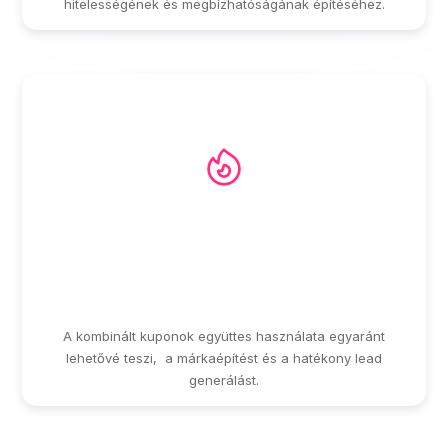
hitelességének és megbízhatóságának építéséhez.
EGYSÉGES,
ÖSSZEHANGOLT
MARKETING KAMPÁNY
A kombinált kuponok együttes használata egyaránt
lehetővé teszi, a márkaépítést és a hatékony lead
generálást.