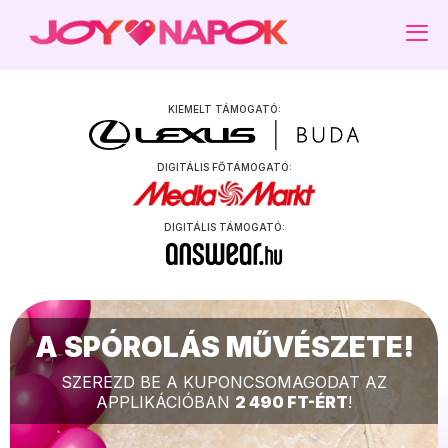
KEDVENC KUPONJAIM
DIGITÁLIS KUPONOK
KIEMELT TÁMOGATÓ:
ADATAIM
PROGRAMOK
DIGITÁLIS FŐTÁMOGATÓ:
KIJELENTKEZÉS
GYAKRAN ISMÉTELT KÉRDÉSEK
DIGITÁLIS TÁMOGATÓ:
JOY.HU
MAGAZIN ELŐFIZETÉS
A SPÓROLÁS MŰVÉSZETE!
SEGÍTHETÜNK? -> APP@JOY.HU
SZEREZD BE A KUPONCSOMAGODAT AZ
APPLIKÁCIÓBAN
2 490 FT-ÉRT
!