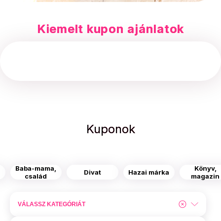
Kiemelt kupon ajánlatok
Kuponok
Baba-mama,
Könyv,
s
Divat
Hazai márka
család
magazin