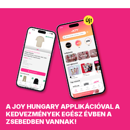
A JOY HUNGARY APPLIKÁCIÓVAL A
KEDVEZMÉNYEK EGÉSZ ÉVBEN A
ZSEBEDBEN VANNAK!