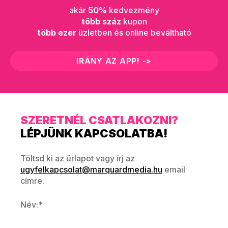
akár
50%
kedvezmény
több száz
kupon
több ezer
üzletben és online beváltható
IRÁNY AZ APP! ->
SZERETNÉL CSATLAKOZNI?
LÉPJÜNK KAPCSOLATBA!
Töltsd ki az űrlapot vagy írj az
ugyfelkapcsolat@marquardmedia.hu
email
címre.
Név:*