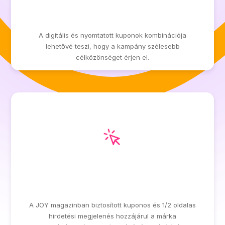
MAXIMUM ELÉRÉS ÉS
LÁTHATÓSÁG
A digitális és nyomtatott kuponok kombinációja
lehetővé teszi, hogy a kampány szélesebb
célközönséget érjen el.
MAGAS PRESZTÍZSŰ
MEGJELENÉS
A JOY magazinban biztosított kuponos és 1/2 oldalas
hirdetési megjelenés hozzájárul a márka