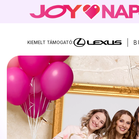
DIGITÁLIS KUPONOK
PROGRAMOK
KIEMELT TÁMOGATÓ:
GYAKRAN ISMÉTELT KÉRDÉSEK
JOY.HU
MAGAZIN ELŐFIZETÉS
SEGÍTHETÜNK? -> APP@JOY.HU