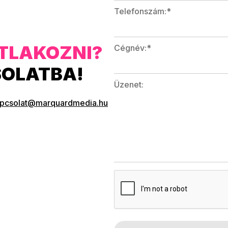
Telefonszám:*
TLAKOZNI?
Cégnév:*
SOLATBA!
Üzenet:
apcsolat@marquardmedia.hu