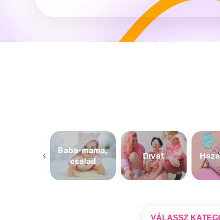
Baba-mama,
‹
ndéglátás
Divat
Haza
család