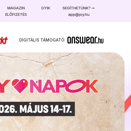
MAGAZIN
GYIK
SEGÍTHETÜNK?
➞
ELŐFIZETÉS
app@joy.hu
DIGITÁLIS TÁMOGATÓ: