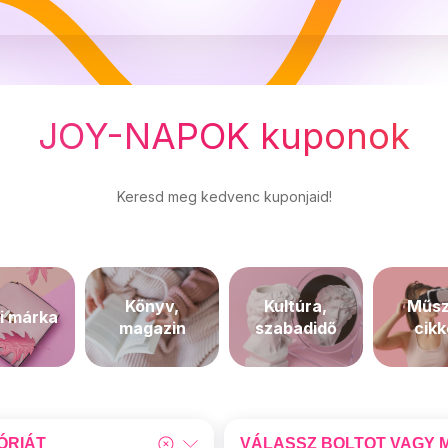
JOY-NAPOK kuponok
Keresd meg kedvenc kuponjaid!
Könyv,
Kultúra,
Műsz
i márka
magazin
szabadidő
cik