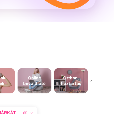
aki
Online
Otthon,
›
Szépségáp
kek
beváltható
háztartás