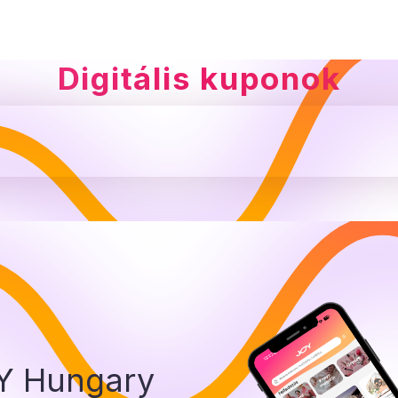
Digitális kuponok
OY Hungary