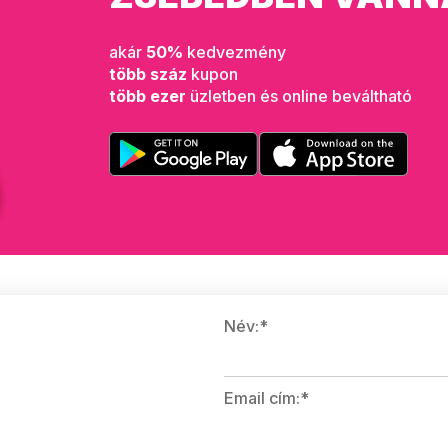
akár
50%
kedvezmény
több száz
kupon
több ezer
üzletben és online beváltható
Név:*
Email cím:*