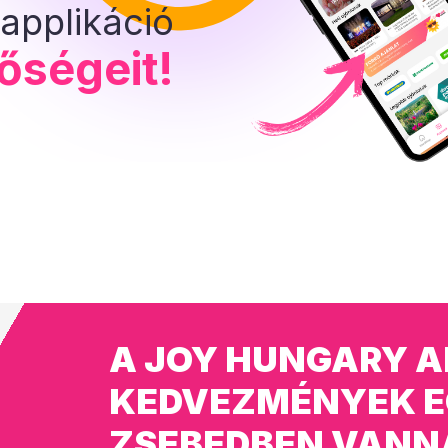
applikáció
tőségeit!
A JOY HUNGARY A
KEDVEZMÉNYEK E
ZSEBEDBEN VANN