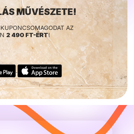
LÁS MŰVÉSZETE!
A KUPONCSOMAGODAT AZ
AN
2 490 FT-ÉRT
!