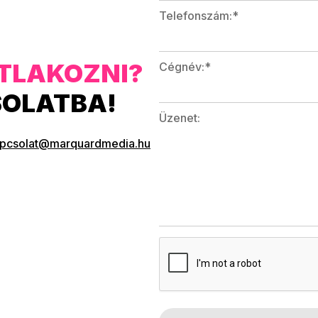
Telefonszám:*
TLAKOZNI?
Cégnév:*
SOLATBA!
Üzenet:
apcsolat@marquardmedia.hu