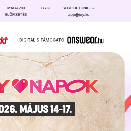
MAGAZIN
GYIK
SEGÍTHETÜNK?
➞
ELŐFIZETÉS
app@joy.hu
DIGITÁLIS TÁMOGATÓ: