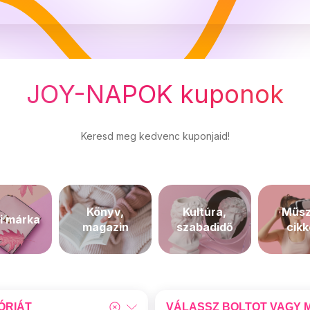
JOY-NAPOK kuponok
Keresd meg kedvenc kuponjaid!
Könyv,
Kultúra,
Műsz
i márka
magazin
szabadidő
cik