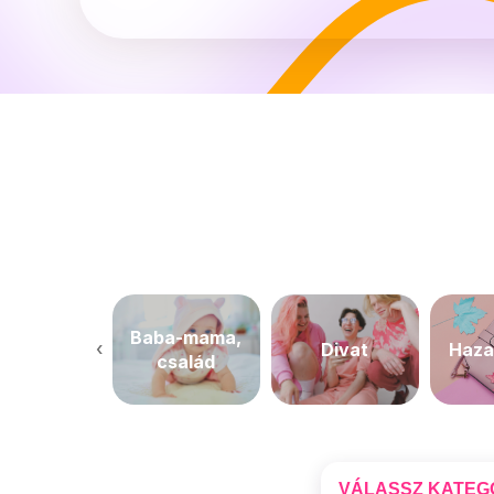
Baba-mama,
‹
ndéglátás
Divat
Haza
család