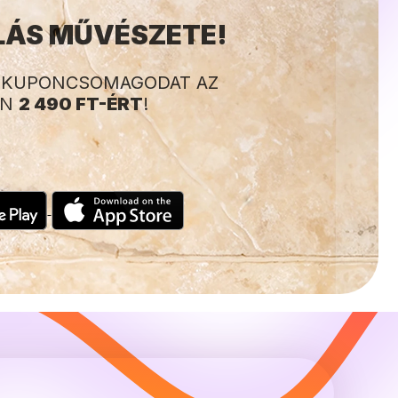
LÁS MŰVÉSZETE!
A KUPONCSOMAGODAT AZ
AN
2 490 FT-ÉRT
!