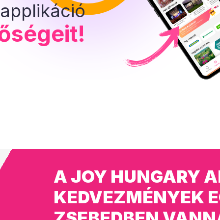
applikáció
tőségeit!
A JOY HUNGARY A
KEDVEZMÉNYEK E
ZSEBEDBEN VANN