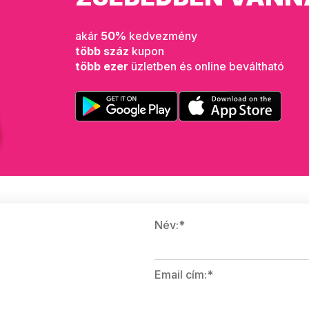
akár
50%
kedvezmény
több száz
kupon
több ezer
üzletben és online beváltható
Név:*
Email cím:*