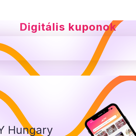
Digitális kuponok
OY Hungary