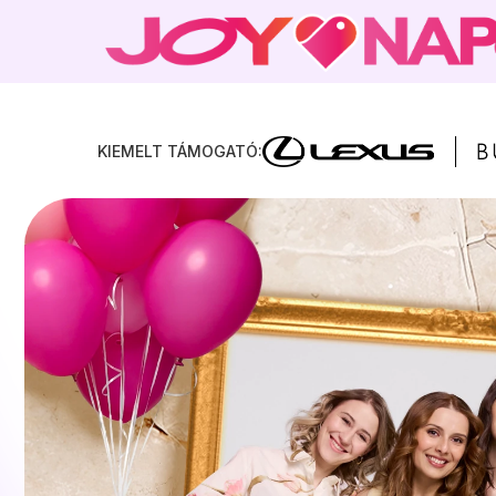
DIGITÁLIS KUPONOK
PROGRAMOK
KIEMELT TÁMOGATÓ:
GYAKRAN ISMÉTELT KÉRDÉSEK
JOY.HU
MAGAZIN ELŐFIZETÉS
SEGÍTHETÜNK? -> APP@JOY.HU