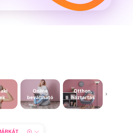
aki
Online
Otthon,
›
Szépségáp
kek
beváltható
háztartás