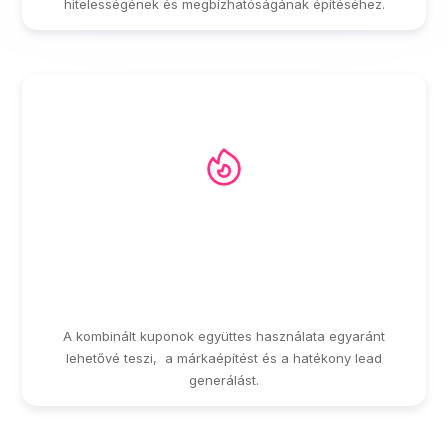
hitelességének és megbízhatóságának építéséhez.
EGYSÉGES,
ÖSSZEHANGOLT
MARKETING KAMPÁNY
A kombinált kuponok együttes használata egyaránt
lehetővé teszi, a márkaépítést és a hatékony lead
generálást.