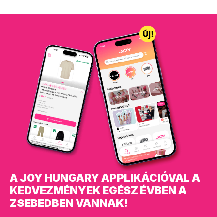
A JOY HUNGARY APPLIKÁCIÓVAL A
KEDVEZMÉNYEK EGÉSZ ÉVBEN A
ZSEBEDBEN VANNAK!