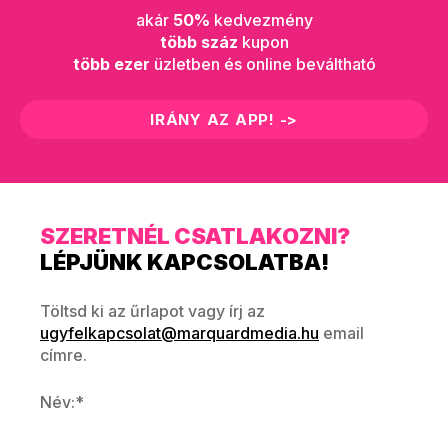
akár
50%
kedvezmény
több száz
kupon
több ezer
üzletben és online beváltható
IRÁNY AZ APP! ->
SZERETNÉL CSATLAKOZNI?
LÉPJÜNK KAPCSOLATBA!
Töltsd ki az űrlapot vagy írj az
ugyfelkapcsolat@marquardmedia.hu
email
címre.
Név:*