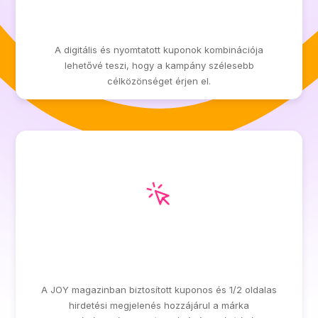
MAXIMUM ELÉRÉS ÉS
LÁTHATÓSÁG
A digitális és nyomtatott kuponok kombinációja
lehetővé teszi, hogy a kampány szélesebb
célközönséget érjen el.
MAGAS PRESZTÍZSŰ
MEGJELENÉS
A JOY magazinban biztosított kuponos és 1/2 oldalas
hirdetési megjelenés hozzájárul a márka