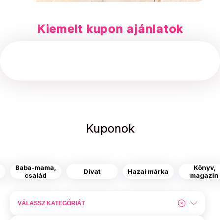
Kiemelt kupon ajánlatok
Kuponok
Baba-mama,
Könyv,
s
Divat
Hazai márka
család
magazin