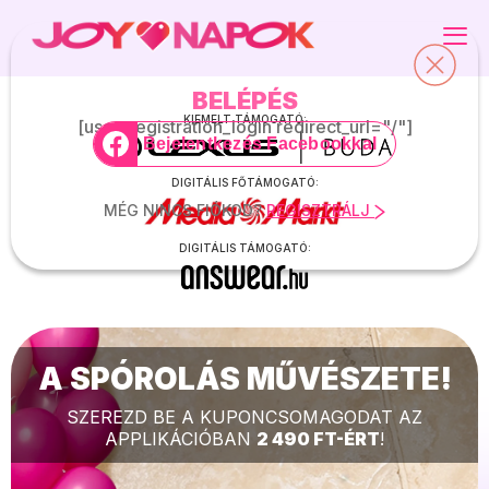
BELÉPÉS
KEDVENC KUPONJAIM
DIGITÁLIS KUPONOK
KIEMELT TÁMOGATÓ:
[user_registration_login redirect_url="/"]
Bejelentkezés Facebookkal
ADATAIM
PROGRAMOK
DIGITÁLIS FŐTÁMOGATÓ:
MÉG NINCS FIÓKOD?
REGISZTRÁLJ
KIJELENTKEZÉS
GYAKRAN ISMÉTELT KÉRDÉSEK
DIGITÁLIS TÁMOGATÓ:
JOY.HU
MAGAZIN ELŐFIZETÉS
A SPÓROLÁS MŰVÉSZETE!
SEGÍTHETÜNK? -> APP@JOY.HU
SZEREZD BE A KUPONCSOMAGODAT AZ
APPLIKÁCIÓBAN
2 490 FT-ÉRT
!