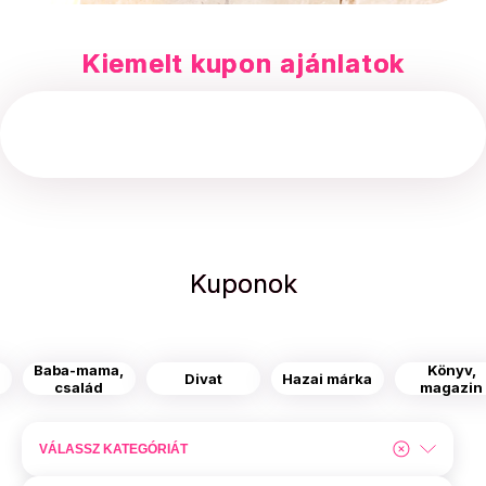
Kiemelt kupon ajánlatok
Kuponok
Baba-mama,
Könyv,
s
Divat
Hazai márka
család
magazin