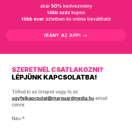
akár
50%
kedvezmény
több száz
kupon
több ezer
üzletben és online beváltható
IRÁNY AZ APP! ->
SZERETNÉL CSATLAKOZNI?
LÉPJÜNK KAPCSOLATBA!
Töltsd ki az űrlapot vagy írj az
ugyfelkapcsolat@marquardmedia.hu
email
címre.
Név:*