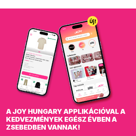
A JOY HUNGARY APPLIKÁCIÓVAL A
KEDVEZMÉNYEK EGÉSZ ÉVBEN A
ZSEBEDBEN VANNAK!