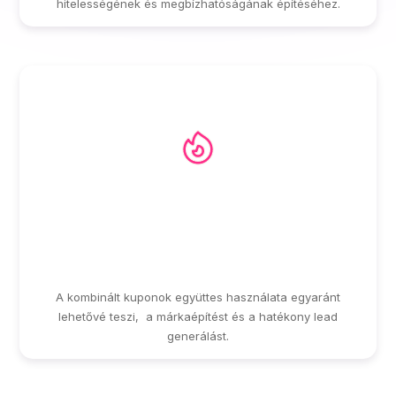
hitelességének és megbízhatóságának építéséhez.
EGYSÉGES,
ÖSSZEHANGOLT
MARKETING KAMPÁNY
A kombinált kuponok együttes használata egyaránt
lehetővé teszi, a márkaépítést és a hatékony lead
generálást.