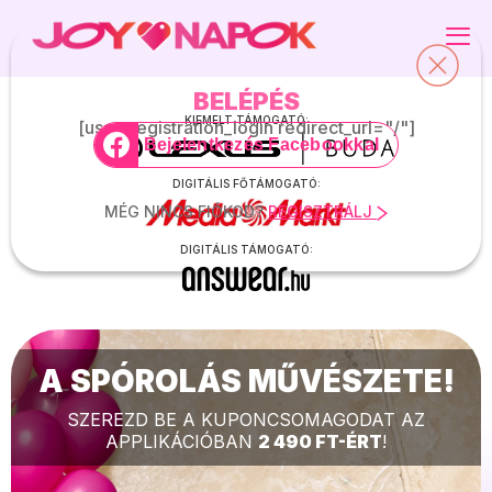
BELÉPÉS
KEDVENC KUPONJAIM
DIGITÁLIS KUPONOK
KIEMELT TÁMOGATÓ:
[user_registration_login redirect_url="/"]
Bejelentkezés Facebookkal
ADATAIM
PROGRAMOK
DIGITÁLIS FŐTÁMOGATÓ:
MÉG NINCS FIÓKOD?
REGISZTRÁLJ
KIJELENTKEZÉS
GYAKRAN ISMÉTELT KÉRDÉSEK
DIGITÁLIS TÁMOGATÓ:
JOY.HU
MAGAZIN ELŐFIZETÉS
A SPÓROLÁS MŰVÉSZETE!
SEGÍTHETÜNK? -> APP@JOY.HU
SZEREZD BE A KUPONCSOMAGODAT AZ
APPLIKÁCIÓBAN
2 490 FT-ÉRT
!