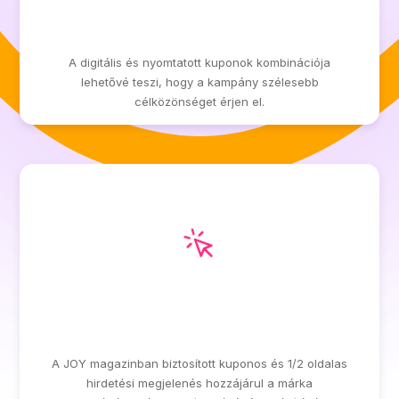
MAXIMUM ELÉRÉS ÉS
LÁTHATÓSÁG
A digitális és nyomtatott kuponok kombinációja
lehetővé teszi, hogy a kampány szélesebb
célközönséget érjen el.
MAGAS PRESZTÍZSŰ
MEGJELENÉS
A JOY magazinban biztosított kuponos és 1/2 oldalas
hirdetési megjelenés hozzájárul a márka