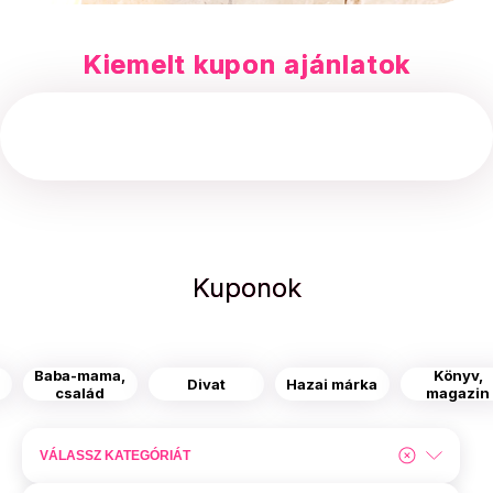
Kiemelt kupon ajánlatok
Kuponok
Baba-mama,
Könyv,
s
Divat
Hazai márka
család
magazin