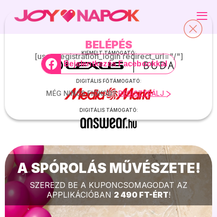
BELÉPÉS
KEDVENC KUPONJAIM
DIGITÁLIS KUPONOK
KIEMELT TÁMOGATÓ:
[user_registration_login redirect_url="/"]
Bejelentkezés Facebookkal
ADATAIM
PROGRAMOK
DIGITÁLIS FŐTÁMOGATÓ:
MÉG NINCS FIÓKOD?
REGISZTRÁLJ
KIJELENTKEZÉS
GYAKRAN ISMÉTELT KÉRDÉSEK
DIGITÁLIS TÁMOGATÓ:
JOY.HU
MAGAZIN ELŐFIZETÉS
A SPÓROLÁS MŰVÉSZETE!
SEGÍTHETÜNK? -> APP@JOY.HU
SZEREZD BE A KUPONCSOMAGODAT AZ
APPLIKÁCIÓBAN
2 490 FT-ÉRT
!