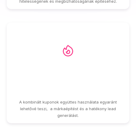
hitelességének és megbízhatóságának építéséhez.
EGYSÉGES,
ÖSSZEHANGOLT
MARKETING KAMPÁNY
A kombinált kuponok együttes használata egyaránt
lehetővé teszi, a márkaépítést és a hatékony lead
generálást.