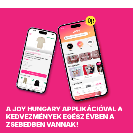
A JOY HUNGARY APPLIKÁCIÓVAL A
KEDVEZMÉNYEK EGÉSZ ÉVBEN A
ZSEBEDBEN VANNAK!