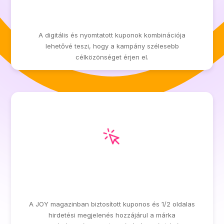
MAXIMUM ELÉRÉS ÉS
LÁTHATÓSÁG
A digitális és nyomtatott kuponok kombinációja
lehetővé teszi, hogy a kampány szélesebb
célközönséget érjen el.
MAGAS PRESZTÍZSŰ
MEGJELENÉS
A JOY magazinban biztosított kuponos és 1/2 oldalas
hirdetési megjelenés hozzájárul a márka