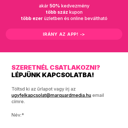
akár
50%
kedvezmény
több száz
kupon
több ezer
üzletben és online beváltható
IRÁNY AZ APP! ->
SZERETNÉL CSATLAKOZNI?
LÉPJÜNK KAPCSOLATBA!
Töltsd ki az űrlapot vagy írj az
ugyfelkapcsolat@marquardmedia.hu
email
címre.
Név:*